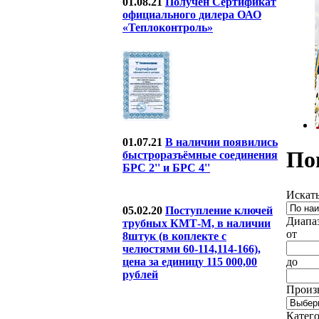
01.08.21
Получен Сертификат
официального дилера ОАО
«Теплоконтроль»
01.07.21
В наличии появились
По
быстроразъёмные соединения
БРС 2'' и БРС 4''
Искать
05.02.20
Поступление ключей
Диапа
трубных КМТ-М, в наличии
от
8штук (в коплекте с
челюстями 60-114,114-166),
до
цена за единицу 115 000,00
рублей
Произ
Катег