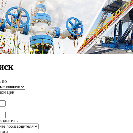
иск
 по
зон цен
водитель
ории